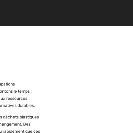
upations
ontons le temps :
 aux ressources
ternatives durables.
es déchets plastiques
 changement. Des
aru rapidement que ces