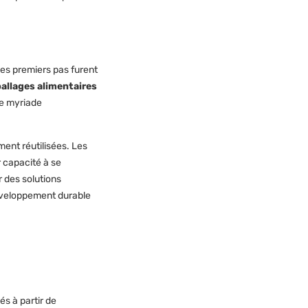
Les premiers pas furent
allages alimentaires
ne myriade
ment réutilisées. Les
 capacité à se
r des solutions
développement durable
ués à partir de