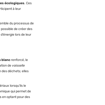
res écologiques
. Ces
icipent à leur
nsemble du processus de
t possible de créer des
’énergie lors de leur
 blanc
renforcé, le
sation de
vaisselle
n des déchets; elles
riaux lorsqu’ils le
nomique qui permet de
ts en optant pour des