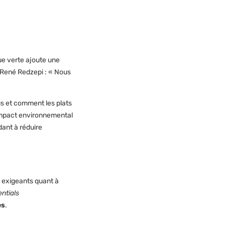
ue verte ajoute une
f René Redzepi : « Nous
s et comment les plats
’impact environnemental
dant à réduire
s exigeants quant à
ntials
es
.