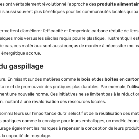
es ont véritablement révolutionné l’approche des
produits alimentai
is aussi souvent plus bénéfiques pour les communautés locales qui part
ettent d’améliorer l’efficacité et l’empreinte carbone réduite de l’e
es mois versus les siècles requis pour le plastique, illustrent qu’il es
e cas, ces matériaux sont aussi conçus de manière à nécessiter moins d
té énergétique accrue.
du gaspillage
ure. En misant sur des matières comme le
bois
et des
boîtes
en
carton
taire et de promouvoir des pratiques plus durables. Par exemple, l’utili
t une nouvelle norme. Ces initiatives ne se limitent pas à la réductio
n, incitant à une revalorisation des ressources locales.
mmateurs sur l’importance du tri sélectif et de la réutilisation des maté
des pratiques comme la consigne pour leurs emballages, un modèle éco
ncourage également les marques à repenser la conception de leurs produi
 la capacité de recyclage.