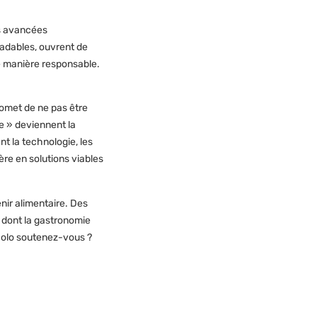
s avancées
adables, ouvrent de
e manière responsable.
romet de ne pas être
e » deviennent la
nt la technologie, les
ère en solutions viables
enir alimentaire. Des
n dont la gastronomie
écolo soutenez-vous ?