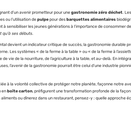
oignant d’un avenir prometteur pour une
gastronomie zéro déchet
. Le
s ou l’utilisation de
pulpe
pour des
barquettes alimentaires
biodégr
nt à sensibiliser les jeunes générations à l’importance de consommer d
st qu’à ses débuts
.
l devient un indicateur critique de succès, la gastronomie durable p
. Les systèmes « de la ferme à la table » ou « de la ferme à l’assiett
e vie de la nourriture, de l’agriculture à la table, et au-delà. En intégra
s, l’avenir de la gastronomie pourrait être celui d’une industrie pionni
ociée à la volonté collective de protéger notre planète, façonne notre av
 en
boîte carton
, préfigurent une transformation profonde de la faço
os aliments ou dînerez dans un restaurant, pensez-y : quelle approche 