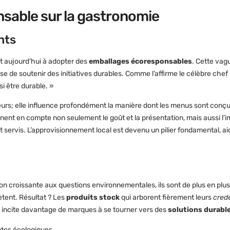
nsable sur la gastronomie
nts
 aujourd’hui à adopter des
emballages écoresponsables
. Cette vag
use de soutenir des initiatives durables. Comme l’affirme le célèbre che
i être durable. »
rs; elle influence profondément la manière dont les menus sont conçu
nent en compte non seulement le goût et la présentation, mais aussi l
ont servis. L’approvisionnement local est devenu un pilier fondamental, ai
 croissante aux questions environnementales, ils sont de plus en plu
ètent. Résultat ? Les
produits stock
qui arborent fièrement leurs
crede
 incite davantage de marques à se tourner vers des
solutions durabl
ntes écologiques